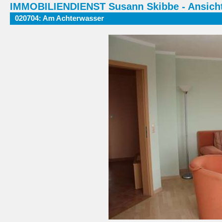
IMMOBILIENDIENST Susann Skibbe - Ansicht
020704: Am Achterwasser