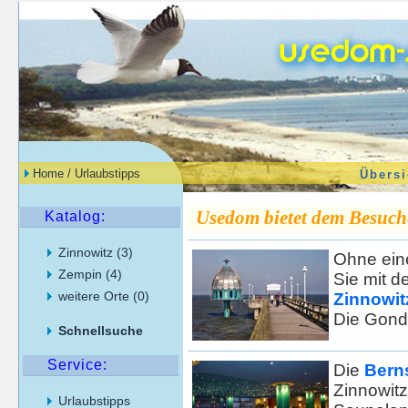
Home
/ Urlaubstipps
Übersi
Usedom bietet dem Besuche
Katalog:
Zinnowitz (3)
Ohne ein
Zempin (4)
Sie mit d
weitere Orte (0)
Zinnowit
Die Gonde
Schnellsuche
Service:
Die
Bern
Zinnowitz
Urlaubstipps