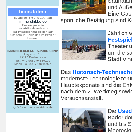
Saunalan
und Auße
Immobilien
Eine Gast
Besuchen Sie uns auch auf
sportliche Betätigung sind
immo-skibbe.de
Der kompetente
Immobiliendienstleister
mit Immobilienangeboten auf
Jährlich 
Usedom, in Berlin und im Berliner
Umland.
Festspie
Theater u
IMMOBILIENDIENST Susann Skibbe
um die s
Hagenstr. 18
13125 Berlin-Karow
Stadt Vin
Tel.: +49 (0)30 94380196
Mobil: +49 (0)172 8010935
Das
Historisch-Technisc
modernste Technologiezentru
Hauptexponate sind die Ent
nach dem 2. Weltkrieg sowie
Versuchsanstalt.
QR-Code: usedom-skibbe.de
Die
Used
Bäder de
und bis S
Meeresk