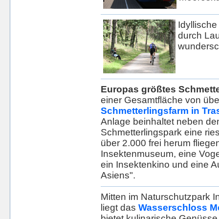
Idyllische
durch Lau
wundersc
Europas größtes Schmett
einer Gesamtfläche von über
Schmetterlingsfarm in Tr
Anlage beinhaltet neben d
Schmetterlingspark eine rie
über 2.000 frei herum flieg
Insektenmuseum, eine Voge
ein Insektenkino und eine A
Asiens".
Mitten im Naturschutzpark 
liegt das
Wasserschloss Me
bietet kulinarische Genüsse